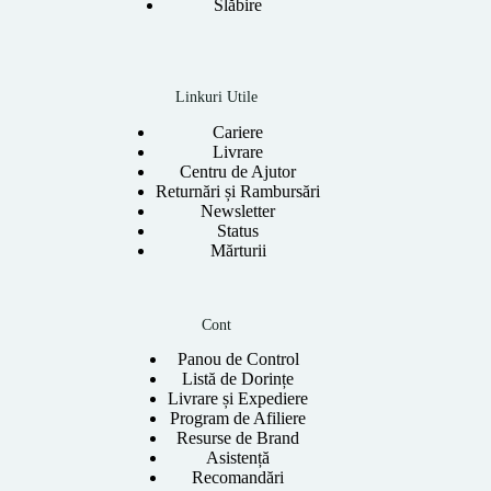
Slăbire
Linkuri Utile
Cariere
Livrare
Centru de Ajutor
Returnări și Rambursări
Newsletter
Status
Mărturii
Cont
Panou de Control
Listă de Dorințe
Livrare și Expediere
Program de Afiliere
Resurse de Brand
Asistență
Recomandări