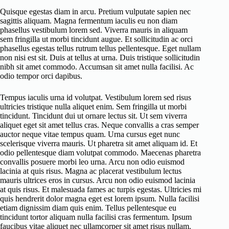
Quisque egestas diam in arcu. Pretium vulputate sapien nec
sagittis aliquam. Magna fermentum iaculis eu non diam
phasellus vestibulum lorem sed. Viverra mauris in aliquam
sem fringilla ut morbi tincidunt augue. Et sollicitudin ac orci
phasellus egestas tellus rutrum tellus pellentesque. Eget nullam
non nisi est sit. Duis at tellus at urna. Duis tristique sollicitudin
nibh sit amet commodo. Accumsan sit amet nulla facilisi. Ac
odio tempor orci dapibus.
Tempus iaculis urna id volutpat. Vestibulum lorem sed risus
ultricies tristique nulla aliquet enim. Sem fringilla ut morbi
tincidunt. Tincidunt dui ut ornare lectus sit. Ut sem viverra
aliquet eget sit amet tellus cras. Neque convallis a cras semper
auctor neque vitae tempus quam. Urna cursus eget nunc
scelerisque viverra mauris. Ut pharetra sit amet aliquam id. Et
odio pellentesque diam volutpat commodo. Maecenas pharetra
convallis posuere morbi leo urna. Arcu non odio euismod
lacinia at quis risus. Magna ac placerat vestibulum lectus
mauris ultrices eros in cursus. Arcu non odio euismod lacinia
at quis risus. Et malesuada fames ac turpis egestas. Ultricies mi
quis hendrerit dolor magna eget est lorem ipsum. Nulla facilisi
etiam dignissim diam quis enim. Tellus pellentesque eu
tincidunt tortor aliquam nulla facilisi cras fermentum. Ipsum
faucibus vitae aliquet nec ullamcorper sit amet risus nullam.