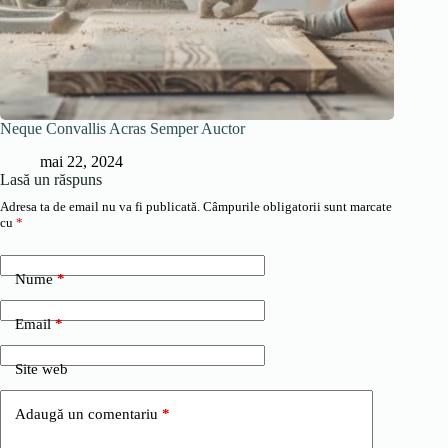
Neque Convallis Acras Semper Auctor
mai 22, 2024
Lasă un răspuns
Adresa ta de email nu va fi publicată.
Câmpurile obligatorii sunt marcate
cu
*
Nume
*
Email
*
Site web
Adaugă un comentariu
*