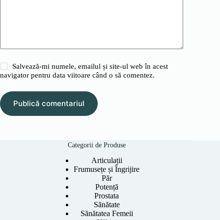
Salvează-mi numele, emailul și site-ul web în acest
navigator pentru data viitoare când o să comentez.
Publică comentariul
Categorii de Produse
Articulații
Frumusețe și Îngrijire
Păr
Potență
Prostata
Sănătate
Sănătatea Femeii