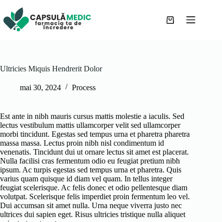
Sari
la
conținut
Coș
de
cumpărături
Ultricies Miquis Hendrerit Dolor
mai 30, 2024
Process
Est ante in nibh mauris cursus mattis molestie a iaculis. Sed
lectus vestibulum mattis ullamcorper velit sed ullamcorper
morbi tincidunt. Egestas sed tempus urna et pharetra pharetra
massa massa. Lectus proin nibh nisl condimentum id
venenatis. Tincidunt dui ut ornare lectus sit amet est placerat.
Nulla facilisi cras fermentum odio eu feugiat pretium nibh
ipsum. Ac turpis egestas sed tempus urna et pharetra. Quis
varius quam quisque id diam vel quam. In tellus integer
feugiat scelerisque. Ac felis donec et odio pellentesque diam
volutpat. Scelerisque felis imperdiet proin fermentum leo vel.
Dui accumsan sit amet nulla. Urna neque viverra justo nec
ultrices dui sapien eget. Risus ultricies tristique nulla aliquet