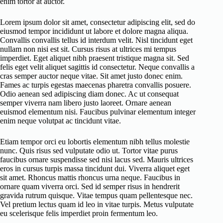
enim tortor at auctor.
Lorem ipsum dolor sit amet, consectetur adipiscing elit, sed do
eiusmod tempor incididunt ut labore et dolore magna aliqua.
Convallis convallis tellus id interdum velit. Nisl tincidunt eget
nullam non nisi est sit. Cursus risus at ultrices mi tempus
imperdiet. Eget aliquet nibh praesent tristique magna sit. Sed
felis eget velit aliquet sagittis id consectetur. Neque convallis a
cras semper auctor neque vitae. Sit amet justo donec enim.
Fames ac turpis egestas maecenas pharetra convallis posuere.
Odio aenean sed adipiscing diam donec. Ac ut consequat
semper viverra nam libero justo laoreet. Ornare aenean
euismod elementum nisi. Faucibus pulvinar elementum integer
enim neque volutpat ac tincidunt vitae.
Etiam tempor orci eu lobortis elementum nibh tellus molestie
nunc. Quis risus sed vulputate odio ut. Tortor vitae purus
faucibus ornare suspendisse sed nisi lacus sed. Mauris ultrices
eros in cursus turpis massa tincidunt dui. Viverra aliquet eget
sit amet. Rhoncus mattis rhoncus urna neque. Faucibus in
ornare quam viverra orci. Sed id semper risus in hendrerit
gravida rutrum quisque. Vitae tempus quam pellentesque nec.
Vel pretium lectus quam id leo in vitae turpis. Metus vulputate
eu scelerisque felis imperdiet proin fermentum leo.