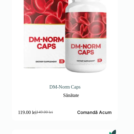
DM-Norm Caps
Sănătate
Comandă Acum
119.00
lei
149.00
lei
Prețul
Prețul
inițial
curent
a
este:
fost:
119.00 lei.