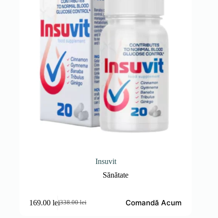
Insuvit
Sănătate
Comandă Acum
169.00
lei
338.00
lei
Prețul
Prețul
inițial
curent