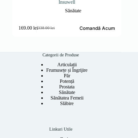
Insuwell
Sănătate
Comandă Acum
169.00
lei
338.00
lei
Prețul
Prețul
inițial
curent
a
este:
fost:
169.00 lei.
338.00 lei.
Categorii de Produse
Articulații
Frumusețe și Îngrijire
Păr
Potență
Prostata
Sănătate
Sănătatea Femeii
Slăbire
Linkuri Utile