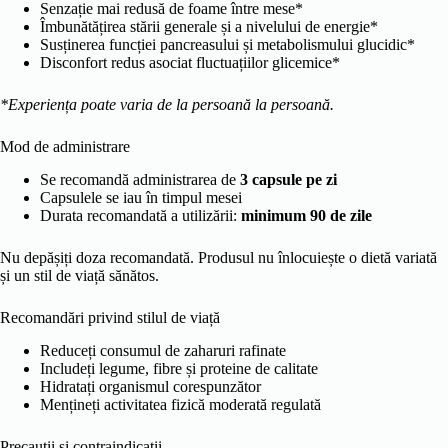
Senzație mai redusă de foame între mese*
Îmbunătățirea stării generale și a nivelului de energie*
Susținerea funcției pancreasului și metabolismului glucidic*
Disconfort redus asociat fluctuațiilor glicemice*
*Experiența poate varia de la persoană la persoană.
Mod de administrare
Se recomandă administrarea de
3 capsule pe zi
Capsulele se iau în timpul mesei
Durata recomandată a utilizării:
minimum 90 de zile
Nu depășiți doza recomandată. Produsul nu înlocuiește o dietă variată
și un stil de viață sănătos.
Recomandări privind stilul de viață
Reduceți consumul de zaharuri rafinate
Includeți legume, fibre și proteine de calitate
Hidratați organismul corespunzător
Mențineți activitatea fizică moderată regulată
Precauții și contraindicații