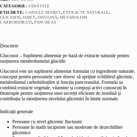
CATEGORIE:
SĂNĂTATE
ETICHETE:
CAPSULE DIABET
,
EXTRACTE NATURALE
,
GLICEMIE
,
IABET
,
INSULINĂ
,
METABOLISM
CARBOHIDRAȚI
,
PANCREAS
Descriere
Gluconol – Supliment alimentar pe bază de extracte naturale pentru
susținerea metabolismului glucidic
Gluconol este un supliment alimentar formulat cu ingrediente naturale,
conceput pentru persoanele care doresc să sprijine echilibrul glicemic,
metabolismul carbohidraților și funcția pancreasului. Formula sa
combină extracte vegetale, vitamine și compuși activi cunoscuți în
fitoterapie pentru susținerea unei secreții eficiente de insulină și
contribuția la menținerea nivelului glicemiei în limite normale.
Indicații generale
Persoane cu nivel glicemic fluctuant
Persoane în stadii incipiente sau moderate de dezechilibre
glicemice