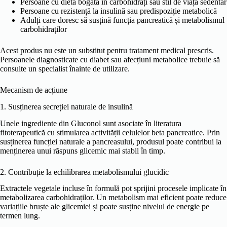
Persoane cu dietă bogată în carbohidrați sau stil de viață sedentar
Persoane cu rezistență la insulină sau predispoziție metabolică
Adulți care doresc să susțină funcția pancreatică și metabolismul
carbohidraților
Acest produs nu este un substitut pentru tratament medical prescris.
Persoanele diagnosticate cu diabet sau afecțiuni metabolice trebuie să
consulte un specialist înainte de utilizare.
Mecanism de acțiune
1. Susținerea secreției naturale de insulină
Unele ingrediente din Gluconol sunt asociate în literatura
fitoterapeutică cu stimularea activității celulelor beta pancreatice. Prin
susținerea funcției naturale a pancreasului, produsul poate contribui la
menținerea unui răspuns glicemic mai stabil în timp.
2. Contribuție la echilibrarea metabolismului glucidic
Extractele vegetale incluse în formulă pot sprijini procesele implicate în
metabolizarea carbohidraților. Un metabolism mai eficient poate reduce
variațiile bruște ale glicemiei și poate susține nivelul de energie pe
termen lung.