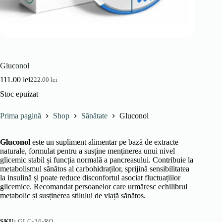
Gluconol
111.00
lei
222.00
lei
Prețul
Prețul
inițial
curent
Stoc epuizat
a
este:
fost:
111.00 lei.
Prima pagină
Shop
Sănătate
Gluconol
222.00 lei.
Gluconol
este un supliment alimentar pe bază de extracte
naturale, formulat pentru a susține menținerea unui nivel
glicemic stabil și funcția normală a pancreasului. Contribuie la
metabolismul sănătos al carbohidraților, sprijină sensibilitatea
la insulină și poate reduce disconfortul asociat fluctuațiilor
glicemice. Recomandat persoanelor care urmăresc echilibrul
metabolic și susținerea stilului de viață sănătos.
SKU:
GLC-26-RO