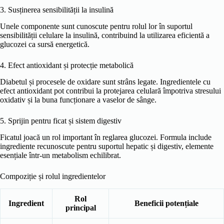
3. Susținerea sensibilității la insulină
Unele componente sunt cunoscute pentru rolul lor în suportul
sensibilității celulare la insulină, contribuind la utilizarea eficientă a
glucozei ca sursă energetică.
4. Efect antioxidant și protecție metabolică
Diabetul și procesele de oxidare sunt strâns legate. Ingredientele cu
efect antioxidant pot contribui la protejarea celulară împotriva stresului
oxidativ și la buna funcționare a vaselor de sânge.
5. Sprijin pentru ficat și sistem digestiv
Ficatul joacă un rol important în reglarea glucozei. Formula include
ingrediente recunoscute pentru suportul hepatic și digestiv, elemente
esențiale într-un metabolism echilibrat.
Compoziție și rolul ingredientelor
Rol
Ingredient
Beneficii potențiale
principal