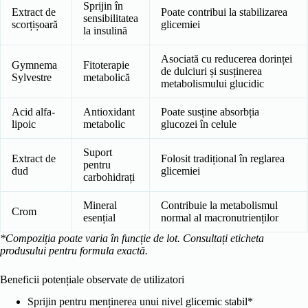
Sprijin în
Extract de
Poate contribui la stabilizarea
sensibilitatea
scorțișoară
glicemiei
la insulină
Asociată cu reducerea dorinței
Gymnema
Fitoterapie
de dulciuri și susținerea
Sylvestre
metabolică
metabolismului glucidic
Acid alfa-
Antioxidant
Poate susține absorbția
lipoic
metabolic
glucozei în celule
Suport
Extract de
Folosit tradițional în reglarea
pentru
dud
glicemiei
carbohidrați
Mineral
Contribuie la metabolismul
Crom
esențial
normal al macronutrienților
*Compoziția poate varia în funcție de lot. Consultați eticheta
produsului pentru formula exactă.
Beneficii potențiale observate de utilizatori
Sprijin pentru menținerea unui nivel glicemic stabil*