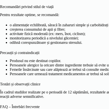
Recomandări privind stilul de viață
Pentru rezultate optime, se recomandă:
o alimentație echilibrată, săracă în zaharuri simple și carbohidrați
creșterea consumului de apă și fibre;
activitate fizică moderată (ex: mers, înot, ciclism);
monitorizarea periodică a nivelului glicemiei;
odihnă corespunzătoare și gestionarea stresului.
Precauții și contraindicații
Produsul nu este destinat copiilor.
Persoanele alergice la oricare dintre ingrediente trebuie să evite ut
Femeile însărcinate sau care alăptează ar trebui să consulte medicu
Persoanele care urmează tratament medicamentos ar trebui să solicit
Testări și observații clinice
În cadrul studiilor realizate pe o perioadă de 12 săptămâni, rezultatele au 
reacții adverse semnificative.
FAQ – Întrebări frecvente