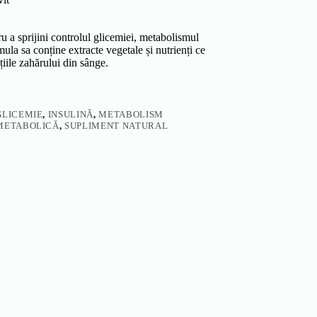
ru a sprijini controlul glicemiei, metabolismul
mula sa conține extracte vegetale și nutrienți ce
țiile zahărului din sânge.
GLICEMIE
,
INSULINĂ
,
METABOLISM
METABOLICĂ
,
SUPLIMENT NATURAL