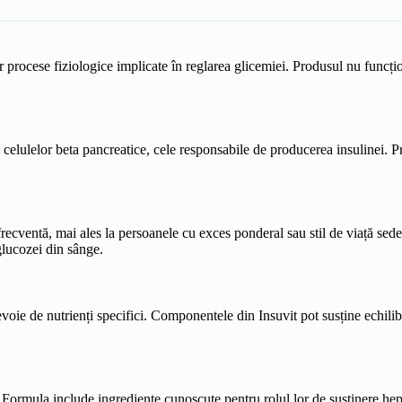
 procese fiziologice implicate în reglarea glicemiei. Produsul nu funcțio
celulelor beta pancreatice, cele responsabile de producerea insulinei. P
ă frecventă, mai ales la persoanele cu exces ponderal sau stil de viață se
 glucozei din sânge.
ie de nutrienți specifici. Componentele din Insuvit pot susține echilibru
e. Formula include ingrediente cunoscute pentru rolul lor de susținere hep