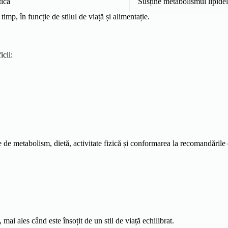
tică
Susține metabolismul lipide
imp, în funcție de stilul de viață și alimentație.
icii:
ție de metabolism, dietă, activitate fizică și conformarea la recomandările
mai ales când este însoțit de un stil de viață echilibrat.