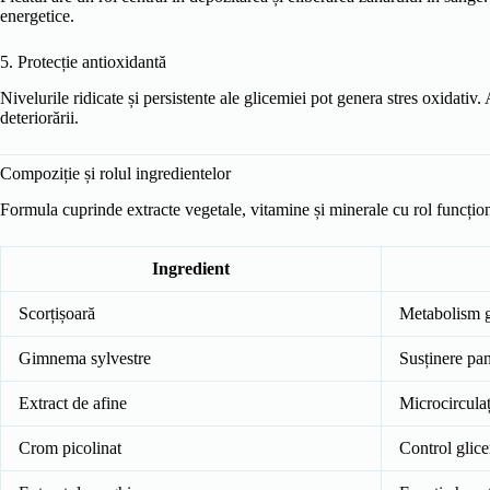
energetice.
5. Protecție antioxidantă
Nivelurile ridicate și persistente ale glicemiei pot genera stres oxidativ
deteriorării.
Compoziție și rolul ingredientelor
Formula cuprinde extracte vegetale, vitamine și minerale cu rol funcțio
Ingredient
Scorțișoară
Metabolism 
Gimnema sylvestre
Susținere pan
Extract de afine
Microcirculaț
Crom picolinat
Control glic