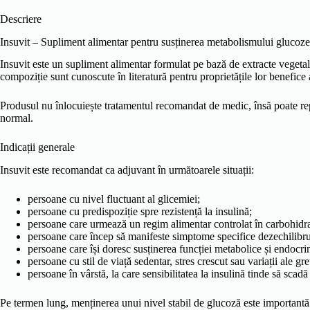
Descriere
Insuvit – Supliment alimentar pentru susținerea metabolismului glucoze
Insuvit este un supliment alimentar formulat pe bază de extracte vegetale
compoziție sunt cunoscute în literatură pentru proprietățile lor benefice 
Produsul nu înlocuiește tratamentul recomandat de medic, însă poate re
normal.
Indicații generale
Insuvit este recomandat ca adjuvant în următoarele situații:
persoane cu nivel fluctuant al glicemiei;
persoane cu predispoziție spre rezistență la insulină;
persoane care urmează un regim alimentar controlat în carbohidra
persoane care încep să manifeste simptome specifice dezechilibru
persoane care își doresc susținerea funcției metabolice și endocri
persoane cu stil de viață sedentar, stres crescut sau variații ale gre
persoane în vârstă, la care sensibilitatea la insulină tinde să scadă
Pe termen lung, menținerea unui nivel stabil de glucoză este importantă p