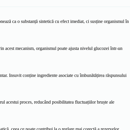
nează ca o substanță sintetică cu efect imediat, ci susține organismul în
rin acest mecanism, organismul poate ajusta nivelul glucozei într-un
dentar. Insuvit conține ingrediente asociate cu îmbunătățirea răspunsului
l acestui proces, reducând posibilitatea fluctuațiilor bruște ale
atică, ceea ce poate contribui la o reglare mai corectă a rezervelor