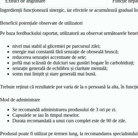
Extract de anghinare
Funcție hepa
Ingredienții funcționează sinergic, iar efectele se acumulează gradual în t
Beneficii potențiale observate de utilizatori
Pe baza feedbackului raportat, utilizatorii au observat următoarele benef
nivel mai stabil al glicemiei pe parcursul zilei;
energie mai constantă fără senzație de oboseală bruscă;
reducerea senzației accentuate de sete;
poftă mai scăzută de dulciuri sau gustări bogate în carbohidrați;
senzație generală de echilibru și claritate mentală;
somn mai liniștit și stare generală mai bună.
Trebuie reținut că rezultatele pot varia de la o persoană la alta, în func
Mod de administrare
Se recomandă administrarea produsului de 3 ori pe zi.
Capsulele se iau în timpul meselor.
Durata recomandată a unui curs complet este de 90 de zile.
Produsul poate fi utilizat pe termen lung, la recomandarea specialistului, 