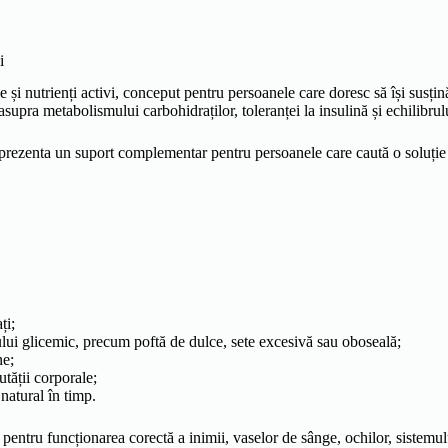
i
 și nutrienți activi, conceput pentru persoanele care doresc să își susțin
asupra metabolismului carbohidraților, toleranței la insulină și echilibrul
prezenta un suport complementar pentru persoanele care caută o soluție 
ți;
lui glicemic, precum poftă de dulce, sete excesivă sau oboseală;
ne;
utății corporale;
 natural în timp.
entru funcționarea corectă a inimii, vaselor de sânge, ochilor, sistemului