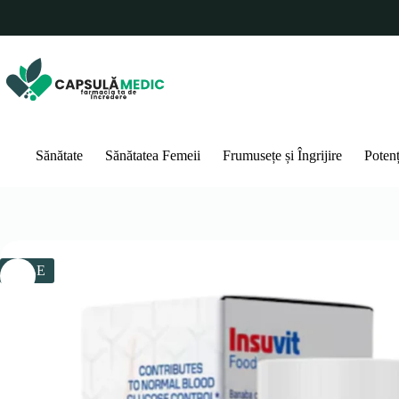
Sari
la
conținut
Sănătate
Sănătatea Femeii
Frumusețe și Îngrijire
Poten
SALE