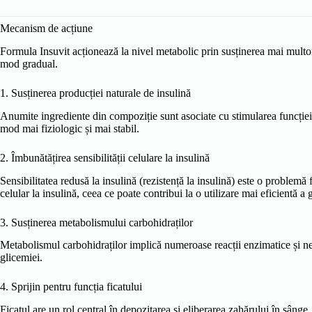
Mecanism de acțiune
Formula Insuvit acționează la nivel metabolic prin susținerea mai multor
mod gradual.
1. Susținerea producției naturale de insulină
Anumite ingrediente din compoziție sunt asociate cu stimularea funcției 
mod mai fiziologic și mai stabil.
2. Îmbunătățirea sensibilității celulare la insulină
Sensibilitatea redusă la insulină (rezistență la insulină) este o problem
celular la insulină, ceea ce poate contribui la o utilizare mai eficientă a
3. Susținerea metabolismului carbohidraților
Metabolismul carbohidraților implică numeroase reacții enzimatice și nevo
glicemiei.
4. Sprijin pentru funcția ficatului
Ficatul are un rol central în depozitarea și eliberarea zahărului în sâng