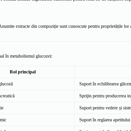
. Anumite extracte din compoziție sunt cunoscute pentru proprietățile lor 
nal în metabolismul glucozei:
Rol principal
glucoză
Suport în echilibrarea glic
creatică
Sprijin pentru producerea in
ie
Suport pentru vedere și sis
emic
Suport în reglarea apetitului