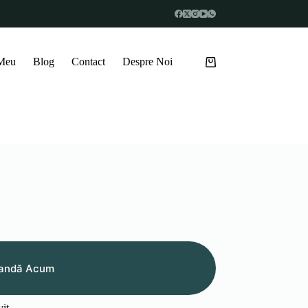
 Meu
Blog
Contact
Despre Noi
Coș
de
cumpărături
andă Acum
vit