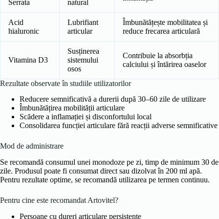
Serrata
natural
Acid
Lubrifiant
Îmbunătățește mobilitatea și
hialuronic
articular
reduce frecarea articulară
Susținerea
Contribuie la absorbția
Vitamina D3
sistemului
calciului și întărirea oaselor
osos
Rezultate observate în studiile utilizatorilor
Reducere semnificativă a durerii după 30–60 zile de utilizare
Îmbunătățirea mobilității articulare
Scădere a inflamației și disconfortului local
Consolidarea funcției articulare fără reacții adverse semnificative
Mod de administrare
Se recomandă consumul unei monodoze pe zi, timp de minimum 30 de
zile. Produsul poate fi consumat direct sau dizolvat în 200 ml apă.
Pentru rezultate optime, se recomandă utilizarea pe termen continuu.
Pentru cine este recomandat Artovitel?
Persoane cu dureri articulare persistente