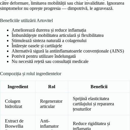
către deformare, limitarea mobilității sau chiar invaliditate. Ignorarea
simptomelor nu oprește progresia — dimpotrivă, le agravează.
Beneficiile utilizării Artovitel
Ameliorează durerea și reduce inflamația
Îmbunătățește mobilitatea articulară și flexibilitatea
Stimulează sinteza naturală a colagenului
Întărește oasele și cartilajele
Alternativă sigură la antiinflamatoarele convenționale (AINS)
Potrivit pentru utilizare îndelungată
Nu necesită rețetă sau consultații medicale
Compoziția și rolul ingredientelor
Ingredient
Rol
Beneficii
Sprijină elasticitatea
Colagen
Regenerator
cartilajului și repararea
hidrolizat
articular
țesuturilor
Extract de
Anti-
Reduce rigiditatea și
Boswellia
inflamator
inflamația