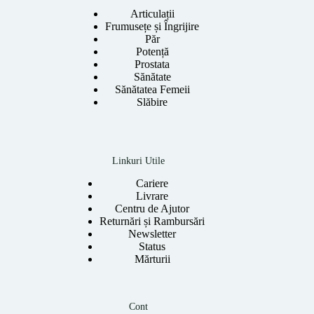
Articulații
Frumusețe și Îngrijire
Păr
Potență
Prostata
Sănătate
Sănătatea Femeii
Slăbire
Linkuri Utile
Cariere
Livrare
Centru de Ajutor
Returnări și Rambursări
Newsletter
Status
Mărturii
Cont