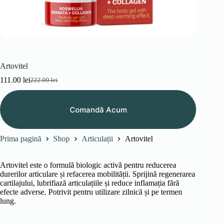
Artovitel
111.00
lei
222.00
lei
Prețul
Prețul
inițial
curent
a
este:
Comandă Acum
fost:
111.00 lei.
222.00 lei.
Prima pagină
Shop
Articulații
Artovitel
Artovitel este o formulă biologic activă pentru reducerea
durerilor articulare și refacerea mobilității. Sprijină regenerarea
cartilajului, lubrifiază articulațiile și reduce inflamația fără
efecte adverse. Potrivit pentru utilizare zilnică și pe termen
lung.