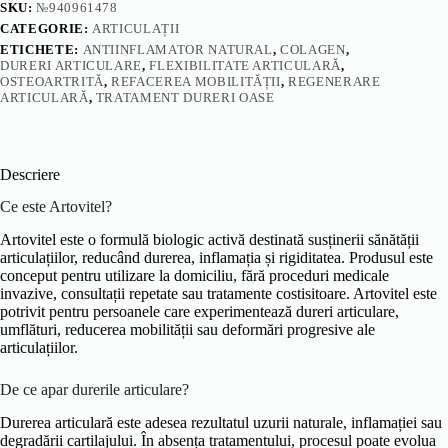
SKU:
№940961478
CATEGORIE:
ARTICULAȚII
ETICHETE:
ANTIINFLAMATOR NATURAL
,
COLAGEN
,
DURERI ARTICULARE
,
FLEXIBILITATE ARTICULARĂ
,
OSTEOARTRITĂ
,
REFACEREA MOBILITĂȚII
,
REGENERARE
ARTICULARĂ
,
TRATAMENT DURERI OASE
Descriere
Ce este Artovitel?
Artovitel este o formulă biologic activă destinată susținerii sănătății
articulațiilor, reducând durerea, inflamația și rigiditatea. Produsul este
conceput pentru utilizare la domiciliu, fără proceduri medicale
invazive, consultații repetate sau tratamente costisitoare. Artovitel este
potrivit pentru persoanele care experimentează dureri articulare,
umflături, reducerea mobilității sau deformări progresive ale
articulațiilor.
De ce apar durerile articulare?
Durerea articulară este adesea rezultatul uzurii naturale, inflamației sau
degradării cartilajului. În absența tratamentului, procesul poate evolua