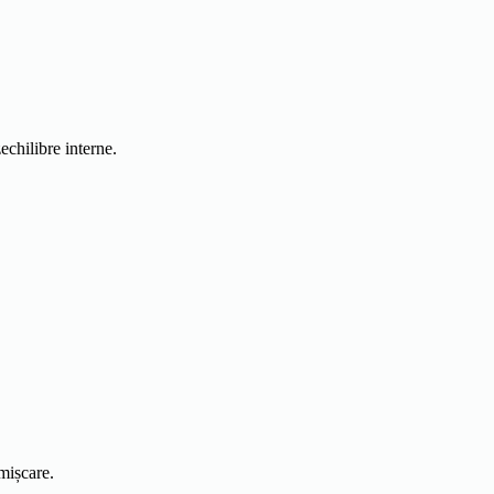
echilibre interne.
mișcare.