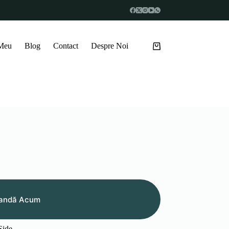
 Meu
Blog
Contact
Despre Noi
Coș
de
cumpărături
andă Acum
Side