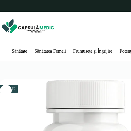
Sari
la
conținut
Sănătate
Sănătatea Femeii
Frumusețe și Îngrijire
Poten
SALE