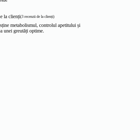
 la clienți
(
3
recenzii de la clienți)
ține metabolismul, controlul apetitului și
ea unei greutăți optime.