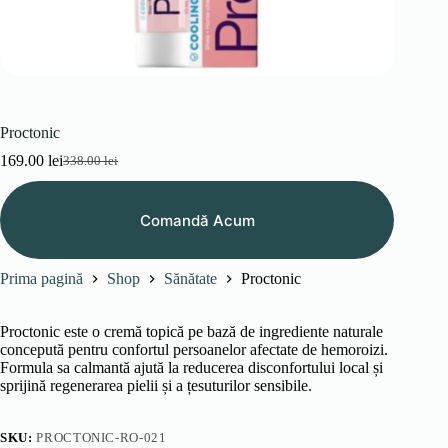
Proctonic
169.00
lei
338.00
lei
Prețul
Prețul
inițial
curent
a
este:
Comandă Acum
fost:
169.00 lei.
338.00 lei.
Prima pagină
Shop
Sănătate
Proctonic
Proctonic este o cremă topică pe bază de ingrediente naturale
concepută pentru confortul persoanelor afectate de hemoroizi.
Formula sa calmantă ajută la reducerea disconfortului local și
sprijină regenerarea pielii și a țesuturilor sensibile.
SKU:
PROCTONIC-RO-021