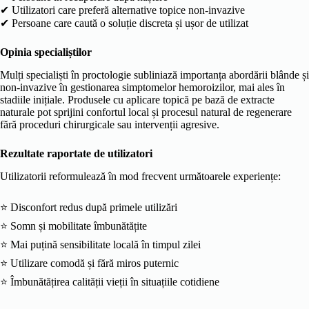
✔ Utilizatori care preferă alternative topice non-invazive
✔ Persoane care caută o soluție discreta și ușor de utilizat
Opinia specialiștilor
Mulți specialiști în proctologie subliniază importanța abordării blânde și
non-invazive în gestionarea simptomelor hemoroizilor, mai ales în
stadiile inițiale. Produsele cu aplicare topică pe bază de extracte
naturale pot sprijini confortul local și procesul natural de regenerare
fără proceduri chirurgicale sau intervenții agresive.
Rezultate raportate de utilizatori
Utilizatorii reformulează în mod frecvent următoarele experiențe:
⭐ Disconfort redus după primele utilizări
⭐ Somn și mobilitate îmbunătățite
⭐ Mai puțină sensibilitate locală în timpul zilei
⭐ Utilizare comodă și fără miros puternic
⭐ Îmbunătățirea calității vieții în situațiile cotidiene