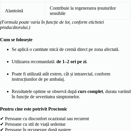
Contribuie la regenerarea țesuturilor
Alantoină
sensibile
(Formula poate varia în funcție de lot, conform etichetei
producătorului.)
Cum se folosește
Se aplică o cantitate mică de cremă direct pe zona afectată.
Utilizarea recomandată:
de 1–2 ori pe zi
.
Poate fi utilizată atât extern, cât și intrarectal, conform
instrucțiunilor de pe ambalaj.
Rezultatele optime se observă după
curs complet
, durata variind
în funcție de severitatea simptomelor.
Pentru cine este potrivit Proctonic
✔ Persoane cu disconfort ocazional sau recurent
✔ Persoane cu stil de viață sedentar
✔ Persoane în recuperare după naștere