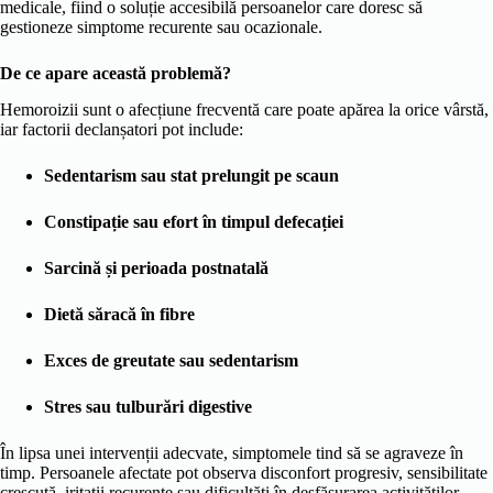
medicale, fiind o soluție accesibilă persoanelor care doresc să
gestioneze simptome recurente sau ocazionale.
De ce apare această problemă?
Hemoroizii sunt o afecțiune frecventă care poate apărea la orice vârstă,
iar factorii declanșatori pot include:
Sedentarism sau stat prelungit pe scaun
Constipație sau efort în timpul defecației
Sarcină și perioada postnatală
Dietă săracă în fibre
Exces de greutate sau sedentarism
Stres sau tulburări digestive
În lipsa unei intervenții adecvate, simptomele tind să se agraveze în
timp. Persoanele afectate pot observa disconfort progresiv, sensibilitate
crescută, iritații recurente sau dificultăți în desfășurarea activităților