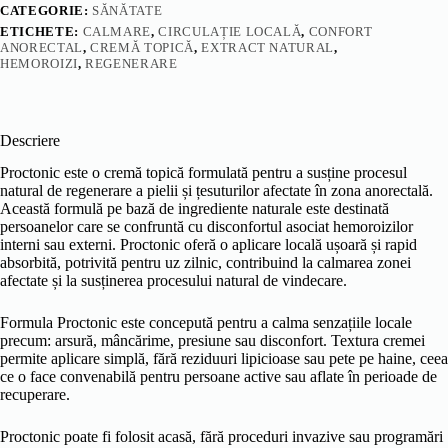
CATEGORIE:
SĂNĂTATE
ETICHETE:
CALMARE
,
CIRCULAȚIE LOCALĂ
,
CONFORT
ANORECTAL
,
CREMĂ TOPICĂ
,
EXTRACT NATURAL
,
HEMOROIZI
,
REGENERARE
Descriere
Proctonic este o cremă topică formulată pentru a susține procesul
natural de regenerare a pielii și țesuturilor afectate în zona anorectală.
Această formulă pe bază de ingrediente naturale este destinată
persoanelor care se confruntă cu disconfortul asociat hemoroizilor
interni sau externi. Proctonic oferă o aplicare locală ușoară și rapid
absorbită, potrivită pentru uz zilnic, contribuind la calmarea zonei
afectate și la susținerea procesului natural de vindecare.
Formula Proctonic este concepută pentru a calma senzațiile locale
precum: arsură, mâncărime, presiune sau disconfort. Textura cremei
permite aplicare simplă, fără reziduuri lipicioase sau pete pe haine, ceea
ce o face convenabilă pentru persoane active sau aflate în perioade de
recuperare.
Proctonic poate fi folosit acasă, fără proceduri invazive sau programări