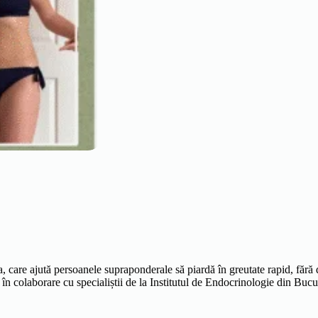
are ajută persoanele supraponderale să piardă în greutate rapid, fără die
în colaborare cu specialiștii de la Institutul de Endocrinologie din Bucu