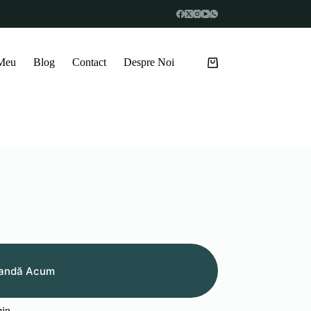
 Meu
Blog
Contact
Despre Noi
Coș
de
cumpărături
andă Acum
in