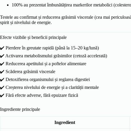
100% au prezentat îmbunătățirea markerilor metabolici (colesterol
Testele au confirmat și reducerea grăsimii viscerale (cea mai periculoasă
spirit și nivelului de energie.
Efecte vizibile și beneficii principale
✔️ Pierdere în greutate rapidă (până la 15–20 kg/lună)
✔️ Activarea metabolismului grăsimilor (cetoză accelerată)
✔️ Reducerea apetitului și a poftelor alimentare
✔️ Scăderea grăsimii viscerale
✔️ Detoxifierea organismului și reglarea digestiei
✔️ Creșterea nivelului de energie și a clarității mentale
✔️ Fără efecte adverse, fără epuizare fizică
Ingrediente principale
Ingredient