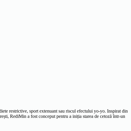
te restrictive, sport extenuant sau riscul efectului yo-yo. Inspirat din
rești, RediMin a fost conceput pentru a iniția starea de cetoză într-un