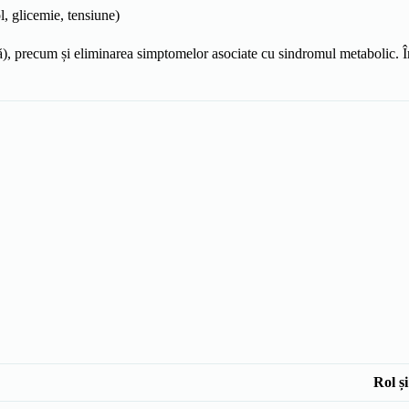
, glicemie, tensiune)
), precum și eliminarea simptomelor asociate cu sindromul metabolic. În p
Rol și