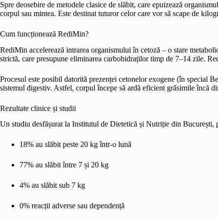
Spre deosebire de metodele clasice de slăbit, care epuizează organismul
corpul sau mintea. Este destinat tuturor celor care vor să scape de kilogr
Cum funcționează RediMin?
RediMin accelerează intrarea organismului în cetoză – o stare metabolică
strictă, care presupune eliminarea carbohidraților timp de 7–14 zile. 
Procesul este posibil datorită prezenței cetonelor exogene (în special B
sistemul digestiv. Astfel, corpul începe să ardă eficient grăsimile încă d
Rezultate clinice și studii
Un studiu desfășurat la Institutul de Dietetică și Nutriție din București
18% au slăbit peste 20 kg într-o lună
77% au slăbit între 7 și 20 kg
4% au slăbit sub 7 kg
0% reacții adverse sau dependență