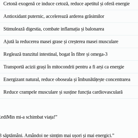
Cetonă exogenă ce induce cetoză, reduce apetitul și oferă energie
Antioxidant puternic, accelerează arderea grăsimilor
Stimulează digestia, combate inflamația și balonarea
Ajută la reducerea masei grase și creșterea masei musculare
Reglează tranzitul intestinal, bogat în fibre și omega-3
Transportă acizii grași în mitocondrii pentru a fi arși ca energie
Energizant natural, reduce oboseala și îmbunătățește concentrarea
Reduce crampele musculare și susține funcția cardiovasculară
 RediMin mi-a schimbat viața!”
3 săptămâni. Amândoi ne simțim mai ușori și mai energici.”