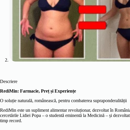
Descriere
RediMin: Farmacie, Preț și Experiențe
O soluție naturală, românească, pentru combaterea supraponderalității
RediMin este un supliment alimentar revoluționar, dezvoltat în România, c
cercetările Lidiei Popa – o studentă eminentă la Medicină – și dezvoltat 
timp record.