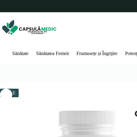
Sari
la
conținut
Sănătate
Sănătatea Femeii
Frumusețe și Îngrijire
Poten
SALE