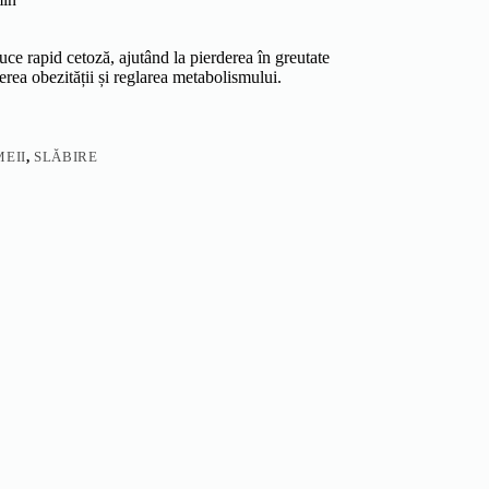
ce rapid cetoză, ajutând la pierderea în greutate
erea obezității și reglarea metabolismului.
EII
,
SLĂBIRE