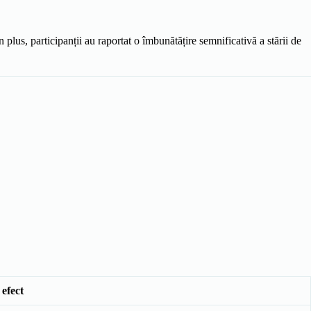
lus, participanții au raportat o îmbunătățire semnificativă a stării de
 efect