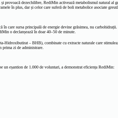
 și provoacă dezechilibre, RediMin activează metabolismul natural al gră
amele în plus, dar și celor care suferă de boli metabolice asociate greută
 în care sursa principală de energie devine grăsimea, nu carbohidrații. 
RediMin o declanșează în doar 40–50 de minute.
eta-Hidroxibutirat – BHB), combinate cu extracte naturale care stimuleaz
in prima zi de administrare.
, pe un eșantion de 1.000 de voluntari, a demonstrat eficiența RediMin: