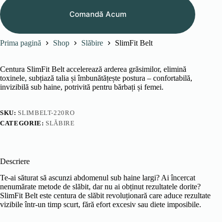
a
este:
Comandă Acum
fost:
179.00 lei.
325.00 lei.
Prima pagină
Shop
Slăbire
SlimFit Belt
Centura SlimFit Belt accelerează arderea grăsimilor, elimină
toxinele, subțiază talia și îmbunătățește postura – confortabilă,
invizibilă sub haine, potrivită pentru bărbați și femei.
SKU:
SLIMBELT-220RO
CATEGORIE:
SLĂBIRE
Descriere
Te-ai săturat să ascunzi abdomenul sub haine largi? Ai încercat
nenumărate metode de slăbit, dar nu ai obținut rezultatele dorite?
SlimFit Belt este centura de slăbit revoluționară care aduce rezultate
vizibile într-un timp scurt, fără efort excesiv sau diete imposibile.