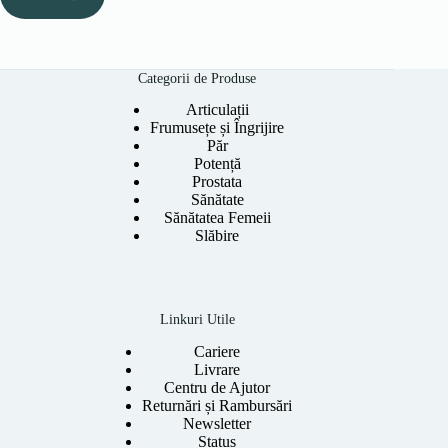
Categorii de Produse
Articulații
Frumusețe și Îngrijire
Păr
Potență
Prostata
Sănătate
Sănătatea Femeii
Slăbire
Linkuri Utile
Cariere
Livrare
Centru de Ajutor
Returnări și Rambursări
Newsletter
Status