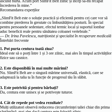
ascund burta. Acum port SlimFit Belt zilnic și încep să-mi recapăt
încrederea în mine.”
Recomandarea experților
„SlimFit Belt este o soluție practică și eficientă pentru cei care vor să
combine pierderea în greutate cu îmbunătățirea posturii. În special
pentru persoanele sedentare, efectul termic local și suportul lombar
aduc beneficii reale pentru sănătatea coloanei vertebrale.”
—
Dr. Irina Pavelescu, nutriționist și specialist în recuperare medicală
Întrebări frecvente
1. Pot purta centura toată ziua?
Ideal este să o porți între 1 și 3 ore zilnic, mai ales în timpul activităților
fizice sau casnice.
2. Este disponibilă în mai multe mărimi?
Nu. SlimFit Belt are o singură mărime universală, elastică, care se
adaptează la talia ta în funcție de progresul tău în slăbit.
3. Este potrivită și pentru bărbați?
Da, centura este unisex și se potrivește tuturor.
4. Cât de repede pot vedea rezultate?
Mulți utilizatori observă reducerea circumferinței taliei chiar din prima
săptămână, mai ales dacă centura este folosită zilnic.