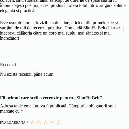
colăceii, să-ți subțiezi talia, să scapi de durerile de spate sau să îți
îmbunătățești postura, acest produs îți oferă totul într-o singură soluție
elegantă și practică.
Este ușor de purtat, invizibil sub haine, eficient din primele zile și
sprijinit de mii de recenzii pozitive. Comandă SlimFit Belt chiar azi și
începe-ți călătoria către un corp mai suplu, mai sănătos și mai
încrezător!
Recenzii
Nu există recenzii până acum.
Fii primul care scrii o recenzie pentru „SlimFit Belt”
Adresa ta de email nu va fi publicată.
Câmpurile obligatorii sunt
marcate cu
*
EVALUAREA TA
*