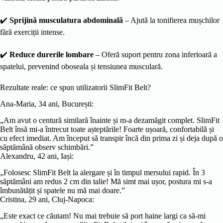
✔️
Sprijină musculatura abdominală
– Ajută la tonifierea mușchilor
fără exerciții intense.
✔️
Reduce durerile lombare
– Oferă suport pentru zona inferioară a
spatelui, prevenind oboseala și tensiunea musculară.
Rezultate reale: ce spun utilizatorii SlimFit Belt?
Ana-Maria, 34 ani, București:
„Am avut o centură similară înainte și m-a dezamăgit complet. SlimFit
Belt însă mi-a întrecut toate așteptările! Foarte ușoară, confortabilă și
cu efect imediat. Am început să transpir încă din prima zi și deja după o
săptămână observ schimbări.”
Alexandru, 42 ani, Iași:
„Folosesc SlimFit Belt la alergare și în timpul mersului rapid. În 3
săptămâni am redus 2 cm din talie! Mă simt mai ușor, postura mi s-a
îmbunătățit și spatele nu mă mai doare.”
Cristina, 29 ani, Cluj-Napoca:
„Este exact ce căutam! Nu mai trebuie să port haine largi ca să-mi