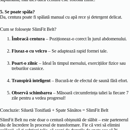
5. Se poate spăla?
Da, centura poate fi spălată manual cu apă rece și detergent delicat.
Cum se folosește SlimFit Belt?
Îmbracă centura
– Poziționeaz-o corect în jurul abdomenului.
Fixeaz-o cu velcro
– Se adaptează rapid formei tale.
Poart-o zilnic
– Ideal în timpul mersului, exercițiilor fizice sau
treburilor casnice.
Transpiră inteligent
– Bucură-te de efectul de saună fără efort.
Observă schimbarea
– Măsoară circumferința taliei la fiecare 7
zile pentru a vedea progresul!
Concluzie: Siluetă Tonifiată + Spate Sănătos = SlimFit Belt
SlimFit Belt nu este doar o centură obișnuită de slăbit – este partenerul
tău de încredere în procesul de transformare. Fie că vrei să elimini