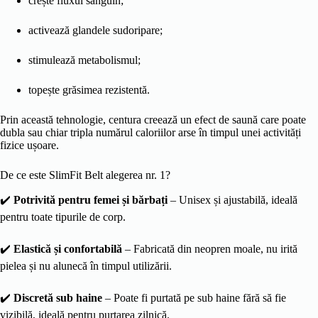
crește fluxul sanguin;
activează glandele sudoripare;
stimulează metabolismul;
topește grăsimea rezistentă.
Prin această tehnologie, centura creează un efect de saună care poate
dubla sau chiar tripla numărul caloriilor arse în timpul unei activități
fizice ușoare.
De ce este SlimFit Belt alegerea nr. 1?
✔️
Potrivită pentru femei și bărbați
– Unisex și ajustabilă, ideală
pentru toate tipurile de corp.
✔️
Elastică și confortabilă
– Fabricată din neopren moale, nu irită
pielea și nu alunecă în timpul utilizării.
✔️
Discretă sub haine
– Poate fi purtată pe sub haine fără să fie
vizibilă, ideală pentru purtarea zilnică.