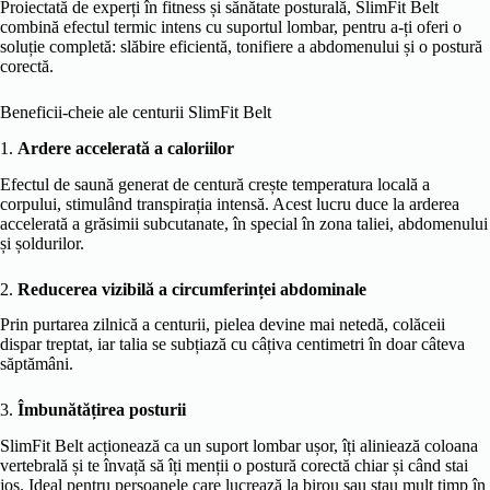
Proiectată de experți în fitness și sănătate posturală, SlimFit Belt
combină efectul termic intens cu suportul lombar, pentru a-ți oferi o
soluție completă: slăbire eficientă, tonifiere a abdomenului și o postură
corectă.
Beneficii-cheie ale centurii SlimFit Belt
1.
Ardere accelerată a caloriilor
Efectul de saună generat de centură crește temperatura locală a
corpului, stimulând transpirația intensă. Acest lucru duce la arderea
accelerată a grăsimii subcutanate, în special în zona taliei, abdomenului
și șoldurilor.
2.
Reducerea vizibilă a circumferinței abdominale
Prin purtarea zilnică a centurii, pielea devine mai netedă, colăceii
dispar treptat, iar talia se subțiază cu câțiva centimetri în doar câteva
săptămâni.
3.
Îmbunătățirea posturii
SlimFit Belt acționează ca un suport lombar ușor, îți aliniează coloana
vertebrală și te învață să îți menții o postură corectă chiar și când stai
jos. Ideal pentru persoanele care lucrează la birou sau stau mult timp în