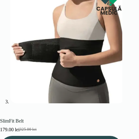
SlimFit Belt
179.00
lei
325.00
lei
Prețul
Prețul
inițial
curent