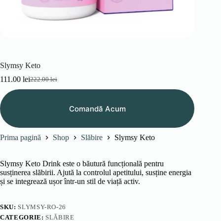
Slymsy Keto
111.00
lei
222.00
lei
Prețul
Prețul
inițial
curent
a
este:
Comandă Acum
fost:
111.00 lei.
222.00 lei.
Prima pagină
Shop
Slăbire
Slymsy Keto
Slymsy Keto Drink este o băutură funcțională pentru
susținerea slăbirii. Ajută la controlul apetitului, susține energia
și se integrează ușor într-un stil de viață activ.
SKU:
SLYMSY-RO-26
CATEGORIE:
SLĂBIRE