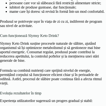
persoane care vor să slăbească fără restricții alimentare stricte;
iubitori de produse gustoase, dar funcționale;
mame care își doresc să revină în formă într-un mod confortabil.
Produsul se potrivește ușor în viața de zi cu zi, indiferent de program
sau nivel de activitate.
Cum funcționează Slymsy Keto Drink?
Slymsy Keto Drink susține procesele naturale de slăbire, ajutând
organismul să își optimizeze metabolismul și să gestioneze mai bine
aportul energetic. Consumat regulat, produsul poate contribui la
reducerea apetitului, la controlul poftelor și la menținerea unei stări
generale de bine.
Formula sa combină nutrienți care sprijină nivelul de energie,
permițând corpului să funcționeze eficient chiar și în perioadele de
odihnă. Astfel, procesul de slăbire poate continua fără a afecta ritmul
vieții.
Evoluția rezultatelor în timp
Experiența utilizatorilor sugerează un progres gradual și stabil: