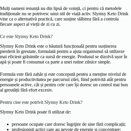
Mulți oameni renunță nu din lipsă de voință, ci pentru că metodele
tradiționale nu se potrivesc unui stil de viață activ. Slymsy Keto Drink
vine ca o alternativă practică, care susține slăbirea fără a controla
fiecare aspect al vieții de zi cu zi.
Ce este Slymsy Keto Drink?
Slymsy Keto Drink este o băutură funcțională pentru susținerea
pierderii în greutate, formulată pentru a ajuta organismul să utilizeze
mai eficient grăsimile ca sursă de energie. Produsul se dizolvă ușor în
apă și poate fi consumat ca parte a unei rutine zilnice simple.
Formula este fără zahăr și este concepută pentru a menține nivelul de
energie și productivitatea pe parcursul zilei, fiind potrivită atât pentru
persoanele active, cât și pentru cele care își doresc un control mai bun
al greutății fără efort excesiv.
Pentru cine este potrivit Slymsy Keto Drink?
Slymsy Keto Drink poate fi utilizat de:
persoane ocupate care doresc îngrijire de sine fără complicații;
profesioniști activi care au nevoie de energie și concentrare;