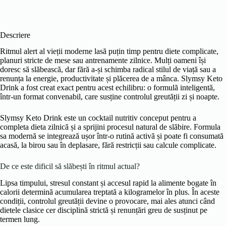
Descriere
Ritmul alert al vieții moderne lasă puțin timp pentru diete complicate,
planuri stricte de mese sau antrenamente zilnice. Mulți oameni își
doresc să slăbească, dar fără a-și schimba radical stilul de viață sau a
renunța la energie, productivitate și plăcerea de a mânca. Slymsy Keto
Drink a fost creat exact pentru acest echilibru: o formulă inteligentă,
într-un format convenabil, care susține controlul greutății zi și noapte.
Slymsy Keto Drink este un cocktail nutritiv conceput pentru a
completa dieta zilnică și a sprijini procesul natural de slăbire. Formula
sa modernă se integrează ușor într-o rutină activă și poate fi consumată
acasă, la birou sau în deplasare, fără restricții sau calcule complicate.
De ce este dificil să slăbești în ritmul actual?
Lipsa timpului, stresul constant și accesul rapid la alimente bogate în
calorii determină acumularea treptată a kilogramelor în plus. În aceste
condiții, controlul greutății devine o provocare, mai ales atunci când
dietele clasice cer disciplină strictă și renunțări greu de susținut pe
termen lung.