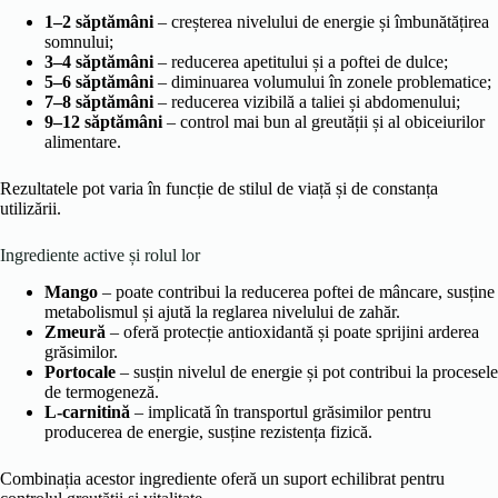
1–2 săptămâni
– creșterea nivelului de energie și îmbunătățirea
somnului;
3–4 săptămâni
– reducerea apetitului și a poftei de dulce;
5–6 săptămâni
– diminuarea volumului în zonele problematice;
7–8 săptămâni
– reducerea vizibilă a taliei și abdomenului;
9–12 săptămâni
– control mai bun al greutății și al obiceiurilor
alimentare.
Rezultatele pot varia în funcție de stilul de viață și de constanța
utilizării.
Ingrediente active și rolul lor
Mango
– poate contribui la reducerea poftei de mâncare, susține
metabolismul și ajută la reglarea nivelului de zahăr.
Zmeură
– oferă protecție antioxidantă și poate sprijini arderea
grăsimilor.
Portocale
– susțin nivelul de energie și pot contribui la procesele
de termogeneză.
L-carnitină
– implicată în transportul grăsimilor pentru
producerea de energie, susține rezistența fizică.
Combinația acestor ingrediente oferă un suport echilibrat pentru