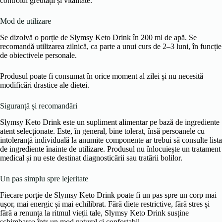
controlul greutății și vitalitate.
Mod de utilizare
Se dizolvă o porție de Slymsy Keto Drink în 200 ml de apă. Se
recomandă utilizarea zilnică, ca parte a unui curs de 2–3 luni, în funcție
de obiectivele personale.
Produsul poate fi consumat în orice moment al zilei și nu necesită
modificări drastice ale dietei.
Siguranță și recomandări
Slymsy Keto Drink este un supliment alimentar pe bază de ingrediente
atent selecționate. Este, în general, bine tolerat, însă persoanele cu
intoleranță individuală la anumite componente ar trebui să consulte lista
de ingrediente înainte de utilizare. Produsul nu înlocuiește un tratament
medical și nu este destinat diagnosticării sau tratării bolilor.
Un pas simplu spre lejeritate
Fiecare porție de Slymsy Keto Drink poate fi un pas spre un corp mai
ușor, mai energic și mai echilibrat. Fără diete restrictive, fără stres și
fără a renunța la ritmul vieții tale, Slymsy Keto Drink susține
schimbarea într-un mod natural și confortabil.