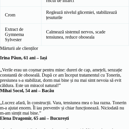
riscul de infarct
Reglează nivelul glicemiei, stabilizează
Crom
țesuturile
Extract de
Calmează sistemul nervos, scade
Gymnema
tensiunea, reduce oboseala
Sylvester
Mărturii ale clienților
Irina Păun, 61 ani – Iași
„Verile erau un coșmar pentru mine: dureri de cap, amețeli, senzație
constantă de oboseală. După ce am început tratamentul cu Tonerin,
presiunea s-a stabilizat, dorm mai bine și nu mai simt nevoia să evit
căldura. Este un miracol natural!”
Mihai Socol, 54 ani – Bacău
„Lucrez afară, în construcții. Vara, tensiunea mea o lua razna. Tonerin
m-a ajutat enorm. Îl iau preventiv și chiar funcționează. Niciodată nu
m-am simțit mai bine.”
Elena Dragomir, 65 ani – București