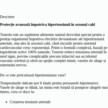
Descriere
Protecție avansată împotriva hipertensiunii în sezonul cald
Tonerin este un supliment alimentar natural dezvoltat special pentru a
proteja organismul împotriva efectelor devastatoare ale hipertensiunii
arteriale, mai ales în sezonul cald, când riscurile pentru sistemul
cardiovascular cresc exponențial. Printr-o formulă complexă, bazată pe
ingrediente active 100% naturale, Tonerin reduce tensiunea arterială în
mod sigur, previne complicațiile precum infarctul sau accidentul
vascular cerebral și oferă un sprijin complet inimii, vaselor de sânge și
sistemului nervos.
De ce este periculoasă hipertensiunea vara?
Temperaturile ridicate pot fi fatale pentru persoanele hipertensive.
Vasele de sânge se dilată, iar inima este forțată să pompeze sângele mai
intens, ceea ce duce la:
Creșterea tensiunii arteriale