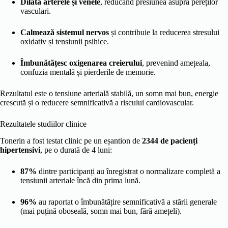
Dilată arterele și venele
, reducând presiunea asupra pereților
vasculari.
Calmează sistemul nervos
și contribuie la reducerea stresului
oxidativ și tensiunii psihice.
Îmbunătățesc oxigenarea creierului
, prevenind amețeala,
confuzia mentală și pierderile de memorie.
Rezultatul este o tensiune arterială stabilă, un somn mai bun, energie
crescută și o reducere semnificativă a riscului cardiovascular.
Rezultatele studiilor clinice
Tonerin a fost testat clinic pe un eșantion de
2344 de pacienți
hipertensivi
, pe o durată de 4 luni:
87%
dintre participanți au înregistrat o normalizare completă a
tensiunii arteriale încă din prima lună.
96%
au raportat o îmbunătățire semnificativă a stării generale
(mai puțină oboseală, somn mai bun, fără amețeli).