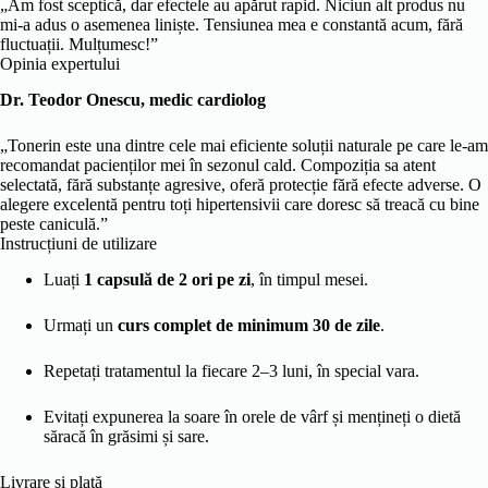
„Am fost sceptică, dar efectele au apărut rapid. Niciun alt produs nu
mi-a adus o asemenea liniște. Tensiunea mea e constantă acum, fără
fluctuații. Mulțumesc!”
Opinia expertului
Dr. Teodor Onescu, medic cardiolog
„Tonerin este una dintre cele mai eficiente soluții naturale pe care le-am
recomandat pacienților mei în sezonul cald. Compoziția sa atent
selectată, fără substanțe agresive, oferă protecție fără efecte adverse. O
alegere excelentă pentru toți hipertensivii care doresc să treacă cu bine
peste caniculă.”
Instrucțiuni de utilizare
Luați
1 capsulă de 2 ori pe zi
, în timpul mesei.
Urmați un
curs complet de minimum 30 de zile
.
Repetați tratamentul la fiecare 2–3 luni, în special vara.
Evitați expunerea la soare în orele de vârf și mențineți o dietă
săracă în grăsimi și sare.
Livrare și plată