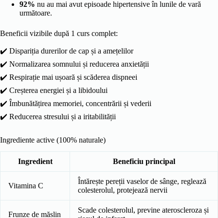
92%
nu au mai avut episoade hipertensive în lunile de vară
următoare.
Beneficii vizibile după 1 curs complet:
✔️ Dispariția durerilor de cap și a amețelilor
✔️ Normalizarea somnului și reducerea anxietății
✔️ Respirație mai ușoară și scăderea dispneei
✔️ Creșterea energiei și a libidoului
✔️ Îmbunătățirea memoriei, concentrării și vederii
✔️ Reducerea stresului și a iritabilității
Ingrediente active (100% naturale)
Ingredient
Beneficiu principal
Întărește pereții vaselor de sânge, reglează
Vitamina C
colesterolul, protejează nervii
Scade colesterolul, previne ateroscleroza și
Frunze de măslin