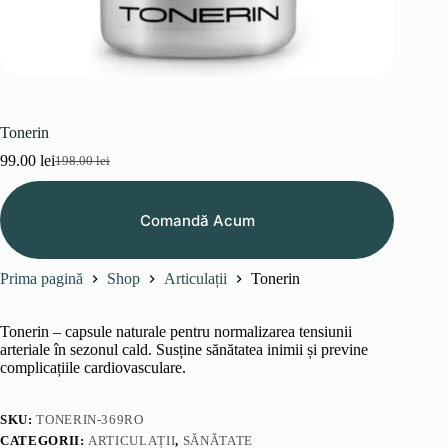
Tonerin
99.00
lei
198.00
lei
Prețul
Prețul
inițial
curent
a
este:
Comandă Acum
fost:
99.00 lei.
198.00 lei.
Prima pagină
Shop
Articulații
Tonerin
Tonerin – capsule naturale pentru normalizarea tensiunii
arteriale în sezonul cald. Susține sănătatea inimii și previne
complicațiile cardiovasculare.
SKU:
TONERIN-369RO
CATEGORII:
ARTICULAȚII
,
SĂNĂTATE