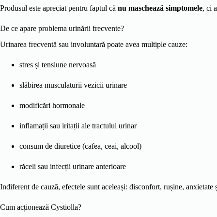
Produsul este apreciat pentru faptul că
nu maschează simptomele
, ci
De ce apare problema urinării frecvente?
Urinarea frecventă sau involuntară poate avea multiple cauze:
stres și tensiune nervoasă
slăbirea musculaturii vezicii urinare
modificări hormonale
inflamații sau iritații ale tractului urinar
consum de diuretice (cafea, ceai, alcool)
răceli sau infecții urinare anterioare
Indiferent de cauză, efectele sunt aceleași: disconfort, rușine, anxietate și
Cum acționează Cystiolla?