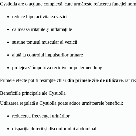
Cystiolla are o acțiune complexă, care urmărește refacerea funcției norm
reduce hiperactivitatea vezicii
calmează iritațiile și inflamațiile
susține tonusul muscular al vezicii
ajută la controlul impulsurilor urinare
protejează împotriva recidivelor pe termen lung
Primele efecte pot fi resimțite chiar
din primele zile de utilizare
, iar r
Beneficiile principale ale Cystiolla
Utilizarea regulată a Cystiolla poate aduce următoarele beneficii:
reducerea frecvenței urinărilor
dispariția durerii și disconfortului abdominal