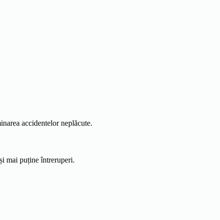
iminarea accidentelor neplăcute.
i mai puține întreruperi.