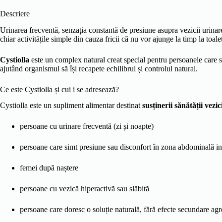
Descriere
Urinarea frecventă, senzația constantă de presiune asupra vezicii urinar
chiar activitățile simple din cauza fricii că nu vor ajunge la timp la toale
Cystiolla
este un complex natural creat special pentru persoanele care se
ajutând organismul să își recapete echilibrul și controlul natural.
Ce este Cystiolla și cui i se adresează?
Cystiolla este un supliment alimentar destinat
susținerii sănătății vezi
persoane cu urinare frecventă (zi și noapte)
persoane care simt presiune sau disconfort în zona abdominală in
femei după naștere
persoane cu vezică hiperactivă sau slăbită
persoane care doresc o soluție naturală, fără efecte secundare agr