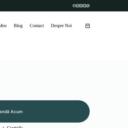
 Meu
Blog
Contact
Despre Noi
Coș
de
cumpărături
andă Acum
Cystiolla