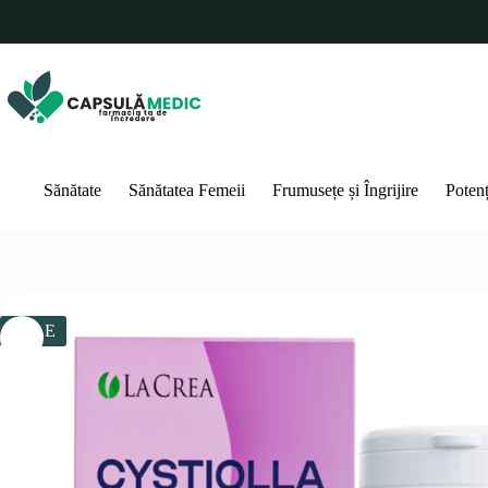
Sari
la
conținut
Sănătate
Sănătatea Femeii
Frumusețe și Îngrijire
Poten
SALE