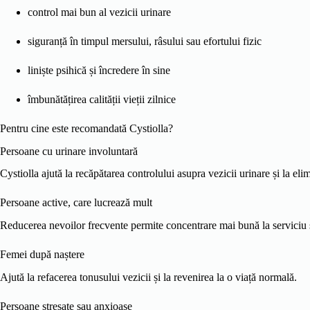
control mai bun al vezicii urinare
siguranță în timpul mersului, râsului sau efortului fizic
liniște psihică și încredere în sine
îmbunătățirea calității vieții zilnice
Pentru cine este recomandată Cystiolla?
Persoane cu urinare involuntară
Cystiolla ajută la recăpătarea controlului asupra vezicii urinare și la el
Persoane active, care lucrează mult
Reducerea nevoilor frecvente permite concentrare mai bună la serviciu ș
Femei după naștere
Ajută la refacerea tonusului vezicii și la revenirea la o viață normală.
Persoane stresate sau anxioase